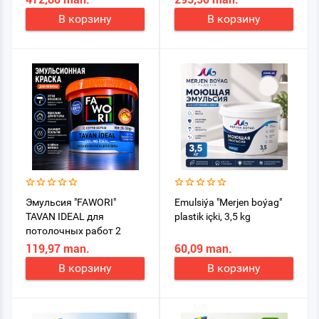
В корзину
В корзину
Эмульсия "FAWORI"
Emulsiýa "Merjen boýag"
TAVAN IDEAL для
plastik içki, 3,5 kg
потолочных работ 2
L(3.5kg)
119,97 man.
60,09 man.
В корзину
В корзину