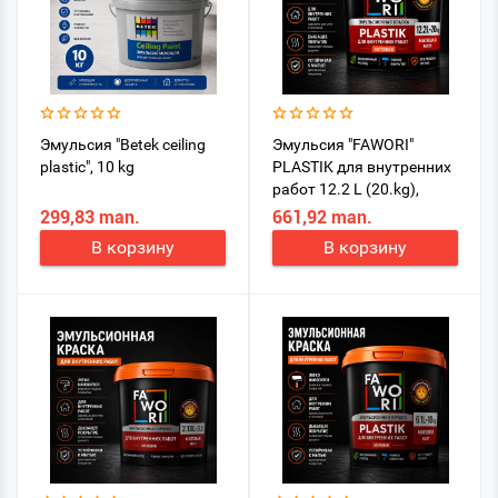
Эмульсия "Betek ceiling
Эмульсия "FAWORI"
plastic", 10 kg
PLASTIK для внутренних
работ 12.2 L (20.kg),
моющаяя
299,83 man.
661,92 man.
В корзину
В корзину