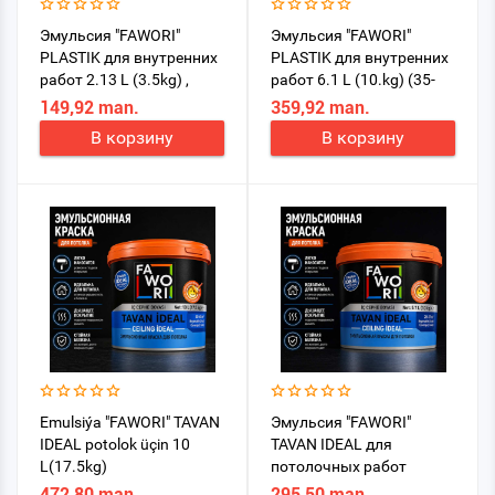
Эмульсия "FAWORI"
Эмульсия "FAWORI"
PLASTIK для внутренних
PLASTIK для внутренних
работ 2.13 L (3.5kg) ,
работ 6.1 L (10.kg) (35-
моющая
55м2), моющая
149,92 man.
359,92 man.
В корзину
В корзину
Emulsiýa "FAWORI" TAVAN
Эмульсия "FAWORI"
IDEAL potolok üçin 10
TAVAN IDEAL для
L(17.5kg)
потолочных работ
5.7L(10 kg)
472,80 man.
295,50 man.