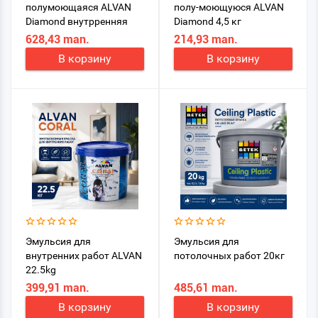
полумоющаяся ALVAN
полу-моющуюся ALVAN
Diamond внутрренняя
Diamond 4,5 кг
22,5 кг
628,43 man.
214,93 man.
В корзину
В корзину
Эмульсия для
Эмульсия для
внутренних работ ALVAN
потолочных работ 20кг
22.5kg
399,91 man.
485,61 man.
В корзину
В корзину