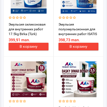
Эмульсия силиконовая
Эмульсия
для внутренних работ
полуэмульсионная для
17.5kg Birka (Türk)
внутренних работ ISATIS
20 кг
399,91 man.
398,73 man.
В корзину
В корзину