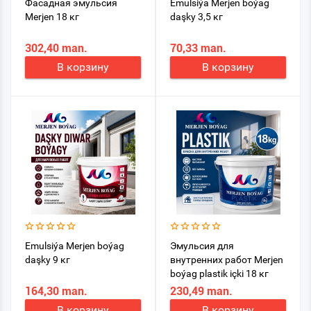
Фасадная эмульсия
Emulsiýa Merjen boýag
Merjen 18 кг
daşky 3,5 кг
302,40 man.
70,33 man.
В корзину
В корзину
Emulsiýa Merjen boýag
Эмульсия для
daşky 9 кг
внутренних работ Merjen
boýag plastik içki 18 кг
164,30 man.
230,49 man.
В корзину
В корзину