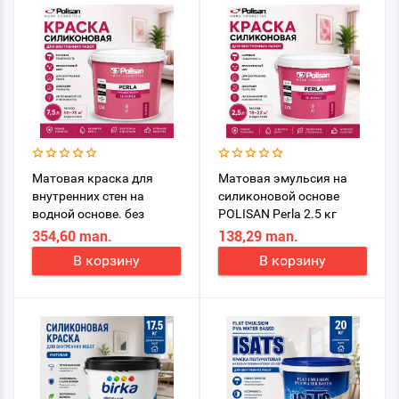
Матовая краска для
Матовая эмульсия на
внутренних стен на
силиконовой основе
водной основе. без
POLISAN Perla 2.5 кг
запаха. Наносить нужно
354,60 man.
138,29 man.
не менее двух раз с
В корзину
В корзину
ожиданием 2-3 часа в
зависимости от
погодных условий.
Покрытие: 11-13
квадратных
метров,Время
высыхания: 1-3 часа при
20°C, Вес: 7.5 л