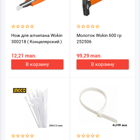
Нож для алчипана Wokin
Молоток Wokin 600 гр
300218 ( Концелярский )
252506
12,21 man.
99,29 man.
В корзину
В корзину