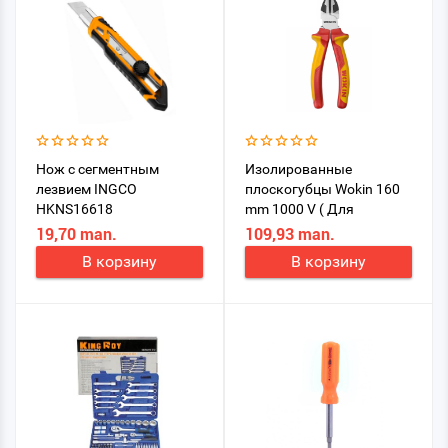
Нож с сегментным
Изолированные
лезвием INGCO
плоскогубцы Wokin 160
HKNS16618
mm 1000 V ( Для
электрики ) 560326
19,70 man.
109,93 man.
В корзину
В корзину