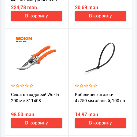
см INGCO HSL38080M
224,78 man.
20,69 man.
В корзину
В корзину
Секатор садовый Wokin
Кабельные стяжки
200 мм 311408
4x250 мм чёрный, 100 шт
98,50 man.
14,97 man.
В корзину
В корзину