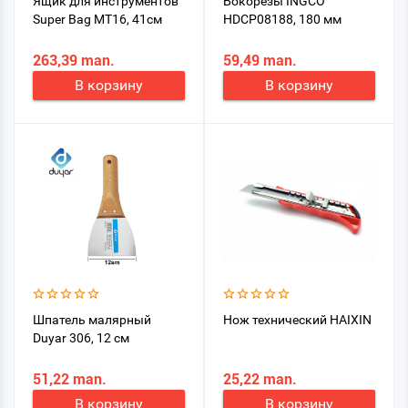
Ящик для инструментов
Бокорезы INGCO
Super Bag MT16, 41см
HDCP08188, 180 мм
263,39 man.
59,49 man.
В корзину
В корзину
Шпатель малярный
Нож технический HAIXIN
Duyar 306, 12 см
51,22 man.
25,22 man.
В корзину
В корзину