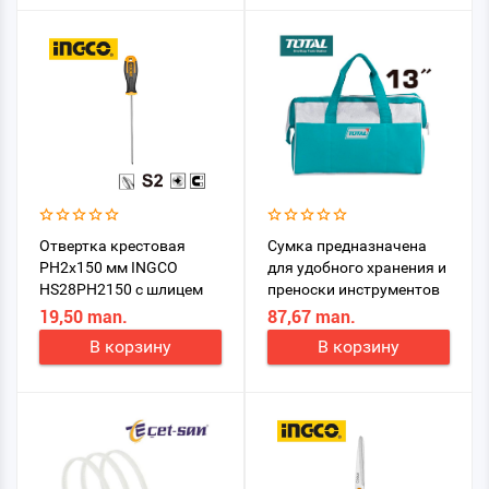
Отвертка крестовая
Сумка предназначена
PH2х150 мм INGCO
для удобного хранения и
HS28PH2150 с шлицем
преноски инструментов
Phillips
TOTAL THT26131 13
19,50 man.
87,67 man.
В корзину
В корзину