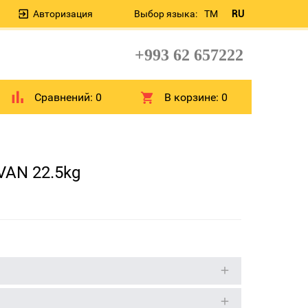
Авторизация
Выбор языка:
TM
RU
+993 62 657222
Сравнений:
0
В корзине:
0
VAN 22.5kg