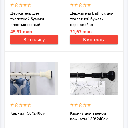
Держатель для
Держатель Bathlux для
туалетной бумаги
туалетной бумаги,
пластмассовый
нержавейка
BATHLUX 50401
45,31 man.
21,67 man.
В корзину
В корзину
Карниз 130*240см
Карниз для ванной
комнаты 130*240см