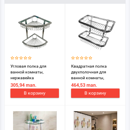
Угловая полка для
Квадратная полка
ванной комнаты,
двухполочная для
нержавейка
ванной комнаты,
двухполочная
нержавеющая сталь.
305,94 man.
464,53 man.
В корзину
В корзину