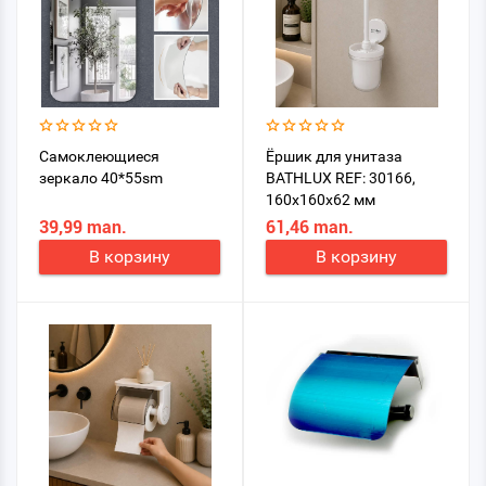
Самоклеющиеся
Ёршик для унитаза
зеркало 40*55sm
BATHLUX REF: 30166,
160x160x62 мм
39,99 man.
61,46 man.
В корзину
В корзину