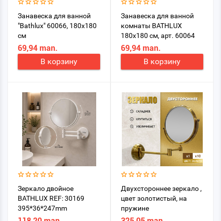
Занавеска для ванной
Занавеска для ванной
"Bathlux" 60066, 180x180
комнаты BATHLUX
см
180х180 см, арт. 60064
69,94 man.
69,94 man.
В корзину
В корзину
Зеркало двойное
Двухстороннее зеркало ,
BATHLUX REF: 30169
цвет золотистый, на
395*36*247mm
пружине
118,20 man.
325,05 man.