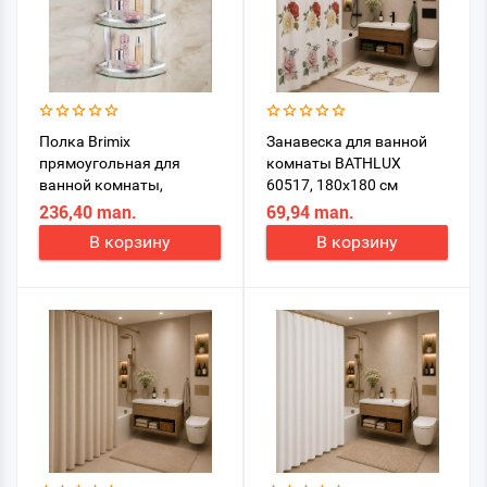
Полка Brimix
Занавеска для ванной
прямоугольная для
комнаты BATHLUX
ванной комнаты,
60517, 180x180 см
стеклянная
236,40 man.
69,94 man.
трехъярусная, арт. 3522
В корзину
В корзину