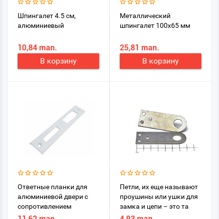
Шпингалет 4.5 см,
Металлический
алюминиевый
шпингалет 100х65 мм
10,84 man.
25,81 man.
В корзину
В корзину
Ответные планки для
Петли, их еще называют
алюминиевой двери с
проушины или ушки для
сопротивлением
замка и цепи – это та
часть запирающего
11,62 man.
4,93 man.