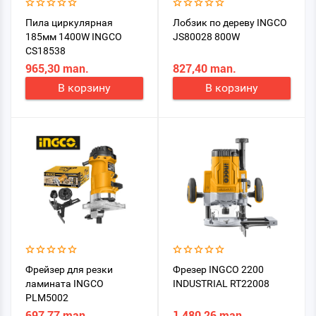
Пила циркулярная
Лобзик по дереву INGCO
185мм 1400W INGCO
JS80028 800W
CS18538
965,30 man.
827,40 man.
В корзину
В корзину
Фрейзер для резки
Фрезер INGCO 2200
ламината INGCO
INDUSTRIAL RT22008
PLM5002
697,77 man.
1 480,26 man.