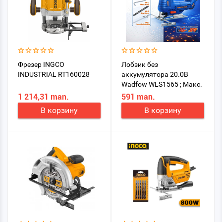
Фрезер INGCO
Лобзик без
INDUSTRIAL RT160028
аккумулятора 20.0В
Wadfow WLS1565 ; Макс.
толщина пропила
1 214,31 man.
591 man.
(металл) (мм), 8 ;
В корзину
В корзину
Модель, WLS1565 ;
Напряжение
аккумулятора (В), 20 ;
Питание, От
аккумулятора.