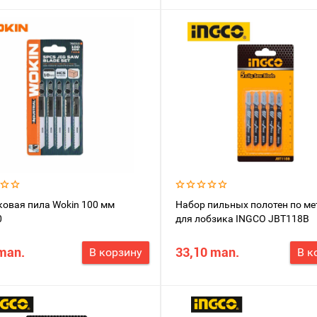
овая пила Wokin 100 мм
Набор пильных полотен по ме
0
для лобзика INGCO JBT118B
man.
33,10 man.
В корзину
В к