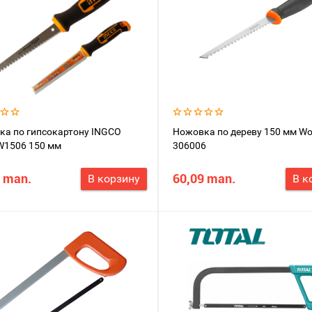
ка по гипсокартону INGCO
Ножовка по дереву 150 мм Wo
1506 150 мм
306006
 man.
60,09 man.
В корзину
В к