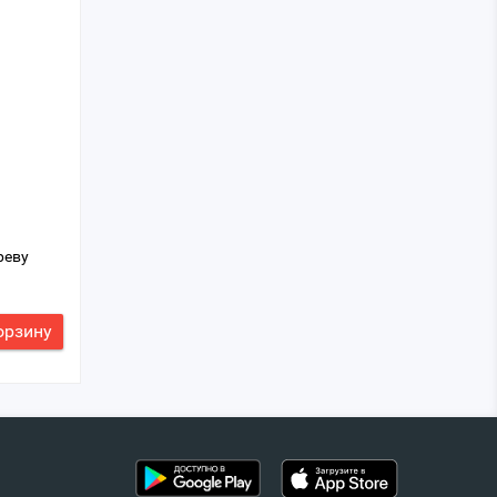
реву
орзину