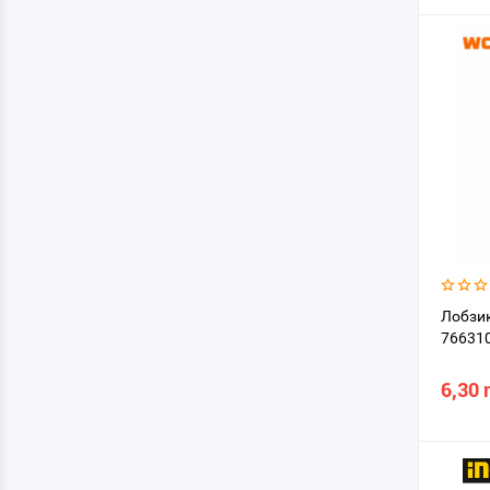
Лобзик
76631
6,30 