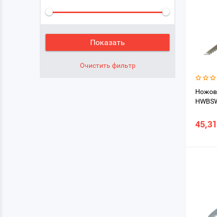
Ножов
HWBSW
45,31