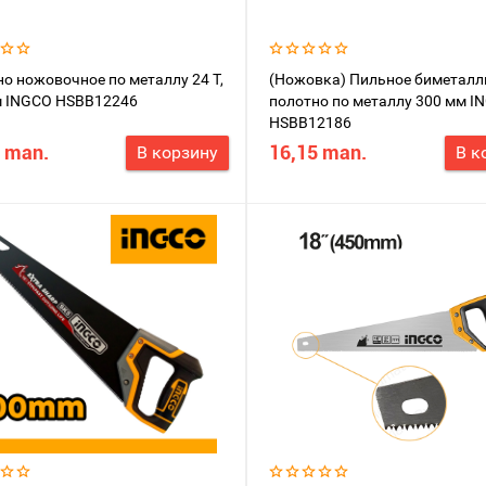
о ножовочное по металлу 24 Т,
(Ножовка) Пильное биметалл
м INGCO HSBB12246
полотно по металлу 300 мм I
HSBB12186
 man.
16,15 man.
В корзину
В к