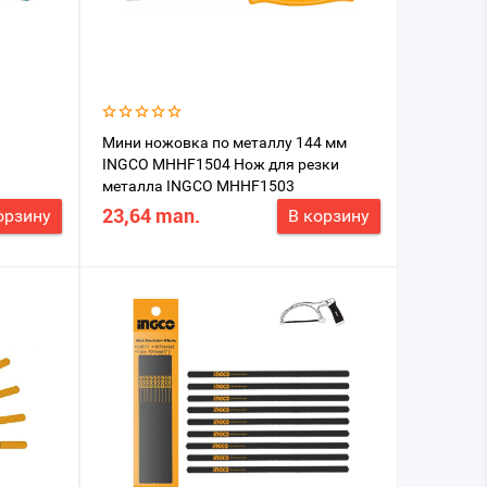
Мини ножовка по металлу 144 мм
INGCO MHHF1504 Нож для резки
металла INGCO MHHF1503
отличается своей компактностью,
23,64 man.
орзину
В корзину
инструмент, который будет полезен
как профессиональному строителю,
плотнику, слесарю, так и простому
пользователю.