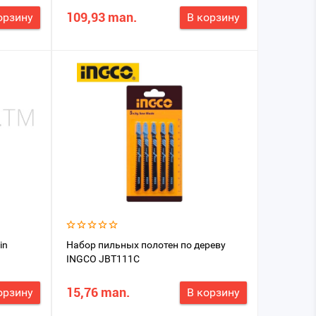
109,93 man.
орзину
В корзину
in
Набор пильных полотен по дереву
INGCO JBT111C
15,76 man.
орзину
В корзину