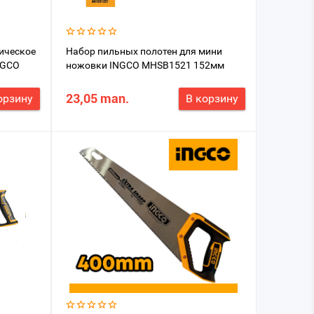
ическое
Набор пильных полотен для мини
NGCO
ножовки INGCO MHSB1521 152мм
23,05 man.
орзину
В корзину