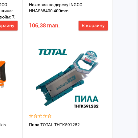
NGCO
Ножовка по дереву INGCO
лщина:
HHAS68400 400mm
дюйм: 7,
106,38 man.
орзину
В корзину
kin
Пила TOTAL THTK591282