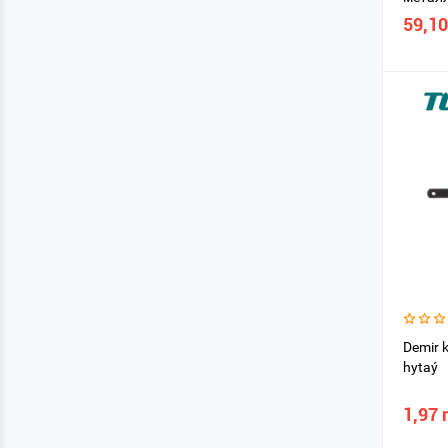
просто
59,10
которы
(строи
обычн
Demir 
hytaý
1,97 