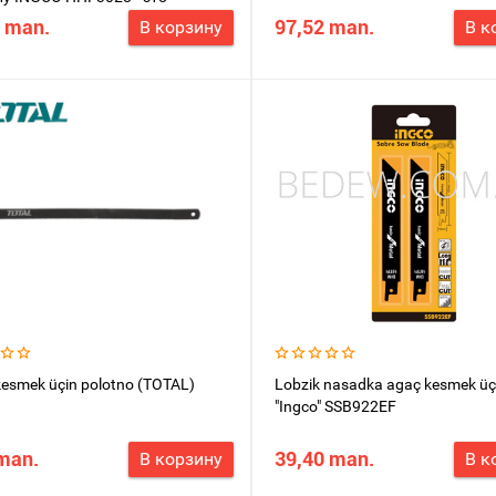
й в эксплуатации инструмент,
 man.
97,52 man.
В корзину
В к
й пригодится как специалисту
телю, столяру, слесарю), так и
ому пользователю.
kesmek üçin polotno (TOTAL)
Lobzik nasadka agaç kesmek üç
"Ingco" SSB922EF
man.
39,40 man.
В корзину
В к