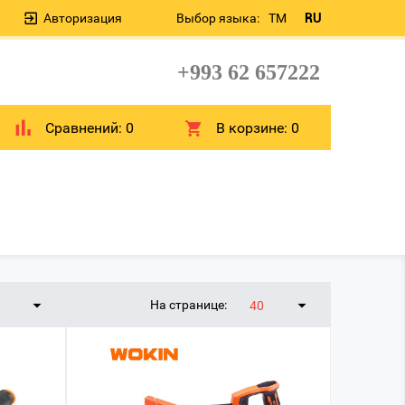
Авторизация
Выбор языка:
TM
RU
+993 62 657222
Сравнений:
0
В корзине:
0
На странице:
40