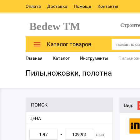
Оплата
Доставка
Помощь
Контакты
Bedew TM
Строит
Каталог товаров
Главная
Каталог
Инструменты
Пилы,ножо
Пилы,ножовки, полотна
ПОИСК
Вид:
ЦЕНА
-