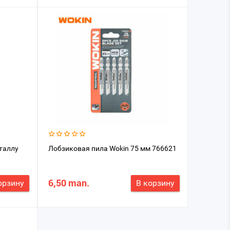
таллу
Лобзиковая пила Wokin 75 мм 766621
6,50 man.
орзину
В корзину