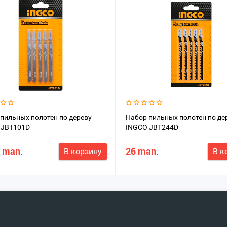
пильных полотен по дереву
Набор пильных полотен по де
 JBT101D
INGCO JBT244D
 man.
26 man.
В корзину
В к