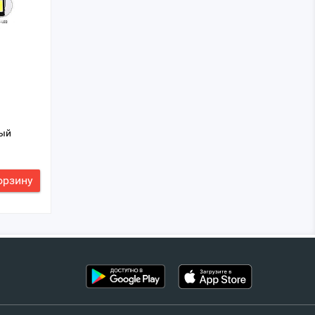
ный
орзину