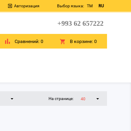
Авторизация
Выбор языка:
TM
RU
+993 62 657222
Сравнений:
0
В корзине:
0
На странице:
40