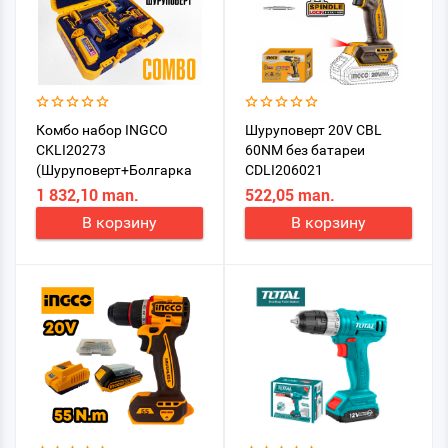
Комбо набор INGCO
Шуруповерт 20V CBL
CKLI20273
60NM без батареи
(Шуруповерт+Болгарка
CDLI206021
115мм 60 Nm)
1 832,10 man.
522,05 man.
В корзину
В корзину