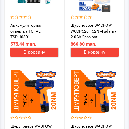
Аккумуляторная
Шуруповерт WADFOW
отвёртка TOTAL
WCDP5281 52NM udarny
TSDLI0801
2.0Ah 2pcs bat
575,44 man.
866,80 man.
В корзину
В корзину
Шуруповерт WADFOW
Шуруповерт WADFOW