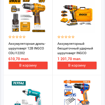
Аккумуляторная дрель-
Аккумуляторный
шуруповерт 12В INGCO
бесщеточный ударный
CDLI12202
шуруповерт INGCO
CIDLI20668
610,70 man.
1 201,70 man.
В корзину
В корзину