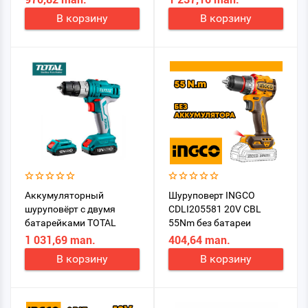
В корзину
В корзину
Аккумуляторный
Шуруповерт INGCO
шуруповёрт с двумя
CDLI205581 20V CBL
батарейками TOTAL
55Nm без батареи
TDLI1222 12 V
1 031,69 man.
404,64 man.
В корзину
В корзину