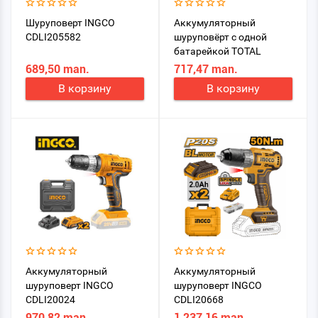
Шуруповерт INGCO
Аккумуляторный
CDLI205582
шуруповёрт с одной
батарейкой TOTAL
TDLI1211 12 V
689,50 man.
717,47 man.
В корзину
В корзину
Аккумуляторный
Аккумуляторный
шуруповерт INGCO
шуруповерт INGCO
CDLI20024
CDLI20668
970,82 man.
1 237,16 man.