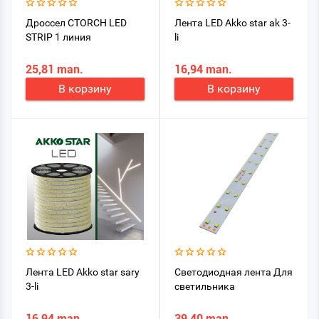
Дроссел CTORCH LED
Лента LED Akko star ak 3-
STRIP 1 линия
li
25,81 man.
16,94 man.
В корзину
В корзину
Лента LED Akko star sary
Светодиодная лента Для
3-li
светильника
16,94 man.
39,40 man.