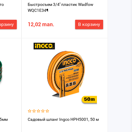
го
Быстросъем 3/4'' пластик Wadfow
WQC1E34¶
12,02 man.
орзину
В корзину
25мм
Садовый шланг Ingco HPH5001, 50 м