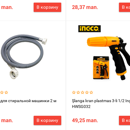
 man.
28,37 man.
В корзину
В к
для стиральной машинки 2 м
Şlanga kran plastmas 3-li 1/2 I
HWSG032
 man.
49,25 man.
В корзину
В к