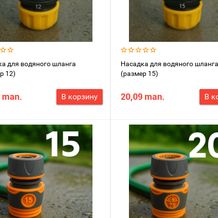
а для водяного шланга
Насадка для водяного шланг
р 12)
(размер 15)
 man.
20,09 man.
В корзину
В к