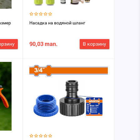
азмер
Насадка на водяной шланг
90,03 man.
орзину
В корзину