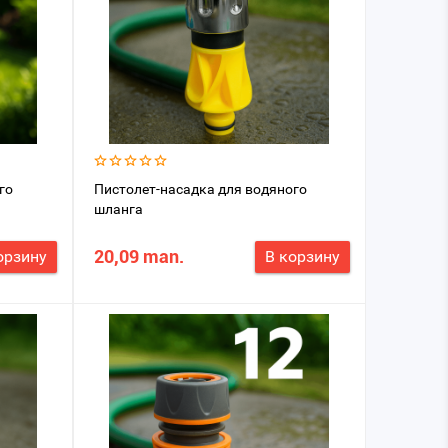
го
Пистолет-насадка для водяного
шланга
20,09 man.
орзину
В корзину