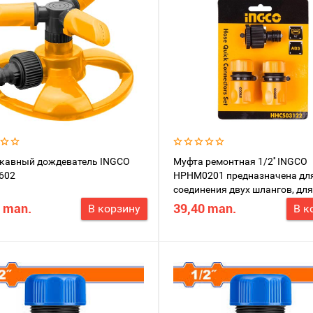
укавный дождеватель INGCO
Муфта ремонтная 1/2'' INGCO
602
HPHM0201 предназначена дл
соединения двух шлангов, дл
увеличения длины шланга или
 man.
39,40 man.
В корзину
В к
ремонта.