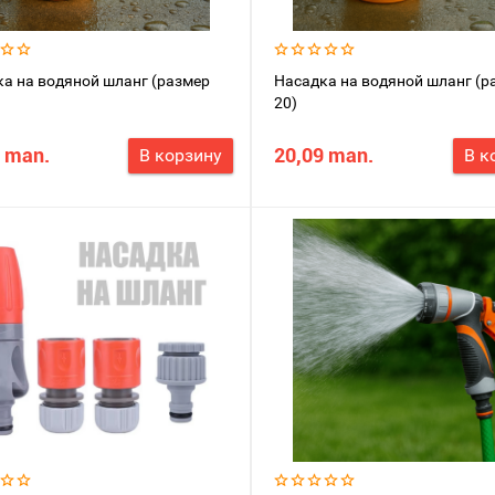
а на водяной шланг (размер
Насадка на водяной шланг (р
20)
 man.
20,09 man.
В корзину
В к