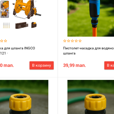
ка для шланга INGCO
Пистолет-насадка для водяно
121 ·
шланга
10 man.
39,99 man.
В корзину
В к