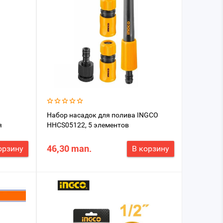
Набор насадок для полива INGCO
я
HHCS05122, 5 элементов
я
 его
46,30 man.
орзину
В корзину