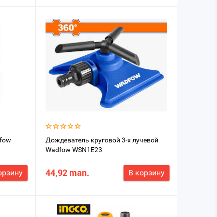
dfow
Дождеватель круговой 3-х лучевой
Wadfow WSN1E23
44,92 man.
орзину
В корзину