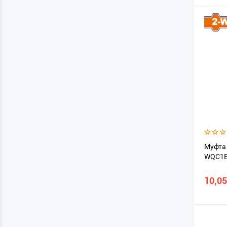
Муфта 
WQC1E
10,05