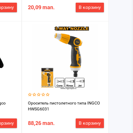
20,09 man.
орзину
В корзину
ngco
Ороситель пистолетного типа INGCO
HWSG6031
88,26 man.
орзину
В корзину