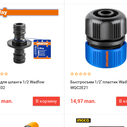
для шланга 1/2 Wadfow
Быстросъем 1/2'' пластик Wa
02
WQC2E21
 man.
14,97 man.
В корзину
В к