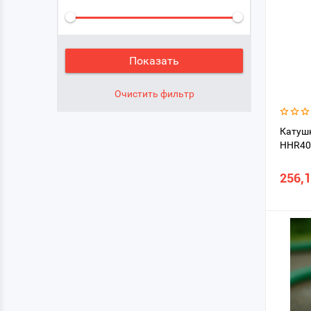
Катуш
HHR40
256,