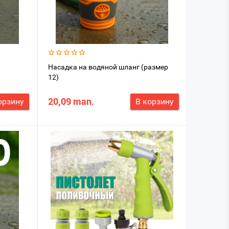
а
Насадка на водяной шланг (размер
12)
20,09 man.
орзину
В корзину