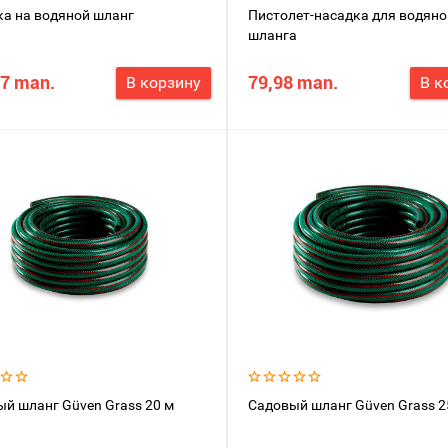
а на водяной шланг
Пистолет-насадка для водяно
шланга
07 man.
79,98 man.
В корзину
В к
й шланг Güven Grass 20 м
Садовый шланг Güven Grass 