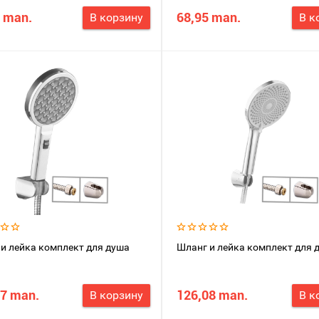
 man.
68,95 man.
В корзину
В к
и лейка комплект для душа
Шланг и лейка комплект для 
77 man.
126,08 man.
В корзину
В к