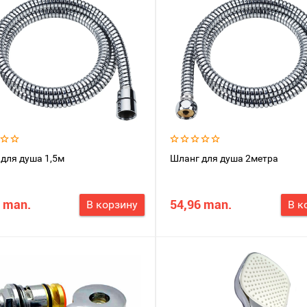
для душа 1,5м
Шланг для душа 2метра
 man.
54,96 man.
В корзину
В к