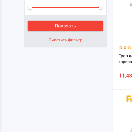
Трап д
горизо
11,43