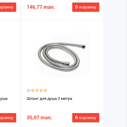
146,77 man.
орзину
В корзину
душа
Шланг для душа 2 метра
35,07 man.
орзину
В корзину