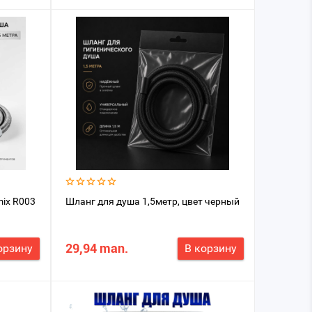
mix R003
Шланг для душа 1,5метр, цвет черный
29,94 man.
орзину
В корзину