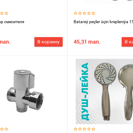
р смесителя
Batareý peçler üçin krepleniýa 15
man.
45,31 man.
В корзину
В к