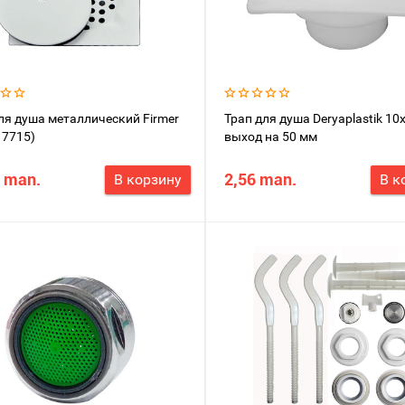
ля душа металлический Firmer
Трап для душа Deryaplastik 10
17715)
выход на 50 мм
 man.
2,56 man.
В корзину
В к