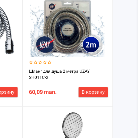
Шланг для душа 2 метра UZAY
SH011C-2
60,09 man.
орзину
В корзину