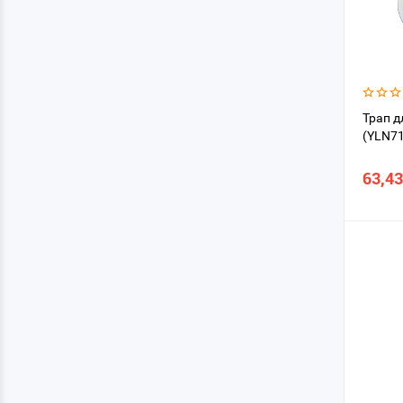
Трап д
(YLN7
63,43