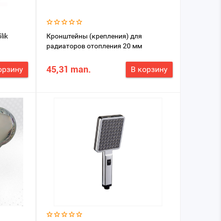
lik
Кронштейны (крепления) для
радиаторов отопления 20 мм
45,31 man.
орзину
В корзину