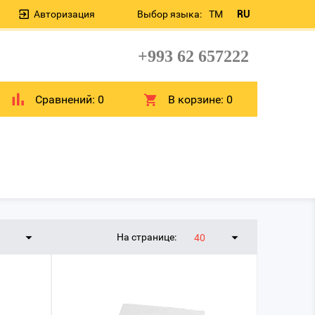
Авторизация
Выбор языка:
TM
RU
+993 62 657222
Сравнений:
0
В корзине:
0
На странице:
40