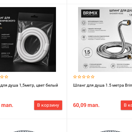
для душа 1,5метр, цвет белый
Шланг для душа 1.5 метра Bri
 man.
60,09 man.
В корзину
В к