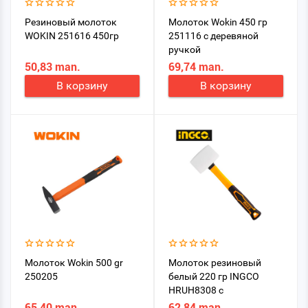
Резиновый молоток
Молоток Wokin 450 гр
WOKIN 251616 450гр
251116 с деревяной
ручкой
50,83 man.
69,74 man.
В корзину
В корзину
Молоток Wokin 500 gr
Молоток резиновый
250205
белый 220 гр INGCO
HRUH8308 с
фибергласовой
65,40 man.
62,84 man.