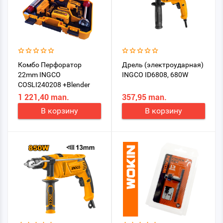
Комбо Перфоратор
Дрель (электроударная)
22mm INGCO
INGCO ID6808, 680W
COSLI240208 +Blender
11.1V
1 221,40 man.
357,95 man.
В корзину
В корзину