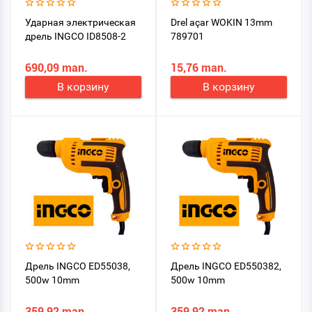
Ударная электрическая
Drel açar WOKIN 13mm
дрель INGCO ID8508-2
789701
690,09 man.
15,76 man.
В корзину
В корзину
Дрель INGCO ED55038,
Дрель INGCO ED550382,
500w 10mm
500w 10mm
359,92 man.
359,92 man.