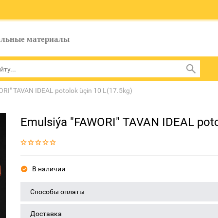
ельные материалы
RI" TAVAN IDEAL potolok üçin 10 L(17.5kg)
Emulsiýa "FAWORI" TAVAN IDEAL potol
В наличии
Способы оплаты
Доставка