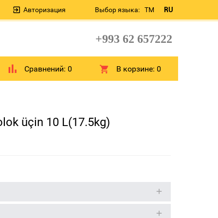
Авторизация
Выбор языка:
TM
RU
+993 62 657222
Сравнений:
0
В корзине:
0
ok üçin 10 L(17.5kg)