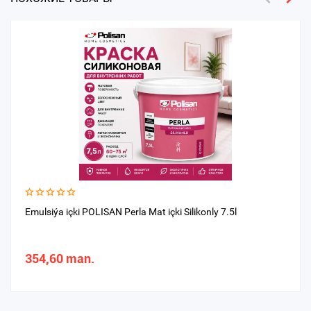
Emulsiýa içki POLISAN Perla Mat içki Silikonly 7.5l
354,60 man.