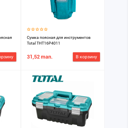
оясная
Сумка поясная для инструментов
Total THT16P4011
31,52 man.
орзину
В корзину