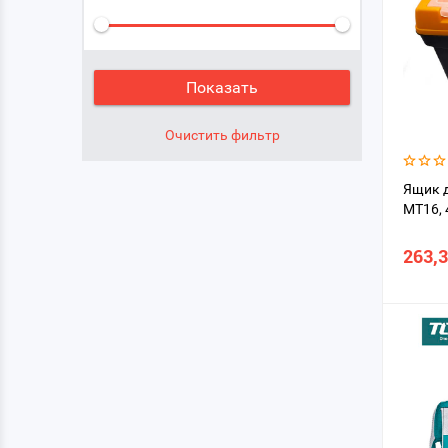
Ящик д
MT16, 
263,