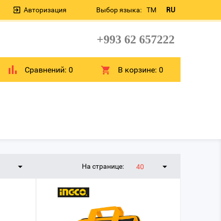
Авторизация
Выбор языка:
TM
RU
+993 62 657222
Сравнений:
0
В корзине:
0
На странице:
40