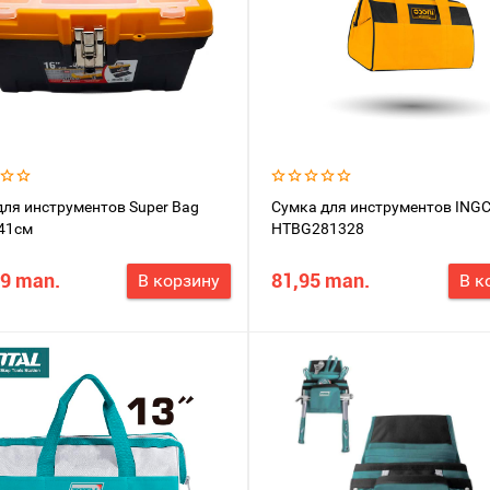
ля инструментов Super Bag
Сумка для инструментов ING
41см
HTBG281328
39 man.
81,95 man.
В корзину
В к