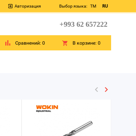
Авторизация
Выбор языка:
TM
RU
+993 62 657222
Сравнений:
0
В корзине:
0