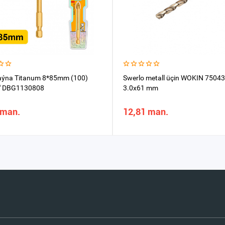
aýna Titanum 8*85mm (100)
Swerlo metall üçin WOKIN 7504
" DBG1130808
3.0x61 mm
 man.
12,81 man.