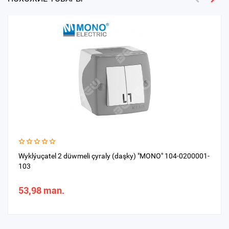
Wyklýuçatel 2 düwmeli çyraly (daşky) "MONO" 104-0200001-
103
53,98 man.