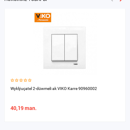
Wyklýuçatel 2-düwmeli ak VIKO Karre 90960002
40,19 man.