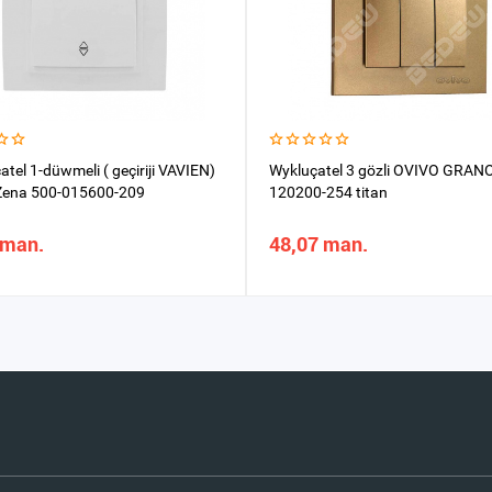
tel 1-düwmeli ( geçiriji VAVIEN)
Wykluçatel 3 gözli OVIVO GRAN
 Zena 500-015600-209
120200-254 titan
 man.
48,07 man.