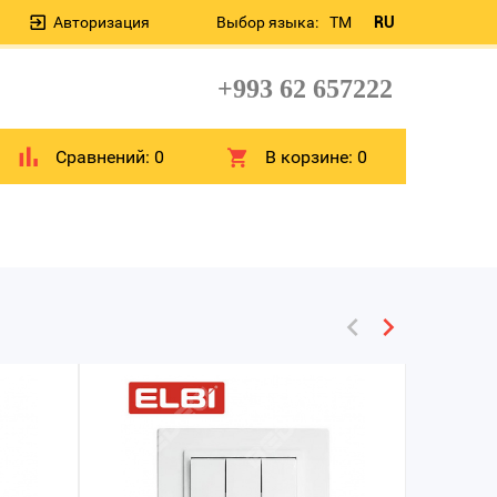
Авторизация
Выбор языка:
TM
RU
+993 62 657222
Сравнений:
0
В корзине:
0