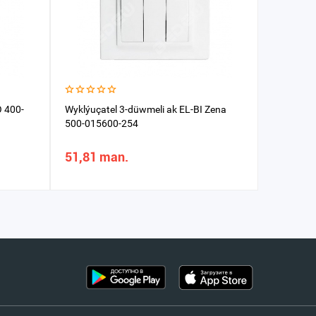
O 400-
Wyklýuçatel 3-düwmeli ak EL-BI Zena
Rozetka 1
500-015600-254
9300247
51,81 man.
138,29