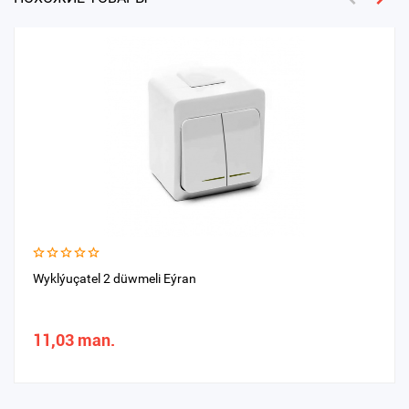
Wyklýuçatel 2 düwmeli Eýran
11,03 man.