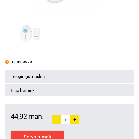
В наличии
Tölegiň görnüşleri
Eltip bermek
44,92 man.
-
+
Satyn almak