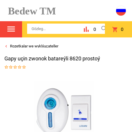
Bedew TM
0
0
Rozetkalar we wyklýuçateller
Gapy uçin zwonok batareýli 8620 prostoý