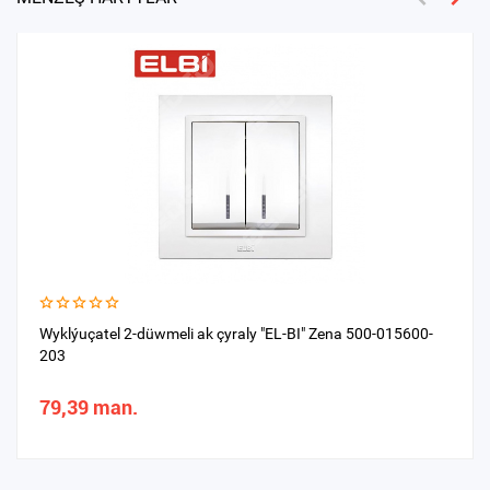
Wyklýuçatel 2-düwmeli ak çyraly "EL-BI" Zena 500-015600-
203
79,39 man.