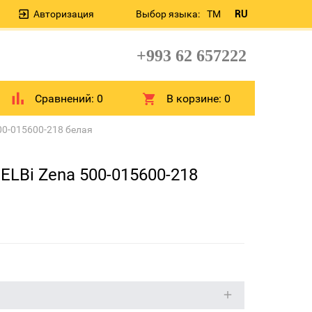
Авторизация
Выбор языка:
TM
RU
+993 62 657222
Сравнений:
0
В корзине:
0
00-015600-218 белая
ELBi Zena 500-015600-218