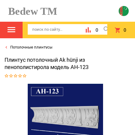
Bedew TM
0
0
Потолочные плинтусы
Плинтус потолочный Ak hünji из
пенополистирола модель AH-123