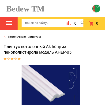
Bedew TM
0
0
Потолочные плинтусы
Плинтус потолочный Ak hünji из
пенополистирола модель AHEP-05