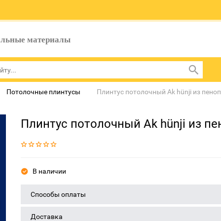
ельные материалы
Потолочные плинтусы
Плинтус потолочный Ak hünji из пено
Плинтус потолочный Ak hünji из п
В наличии
Способы оплаты
Доставка