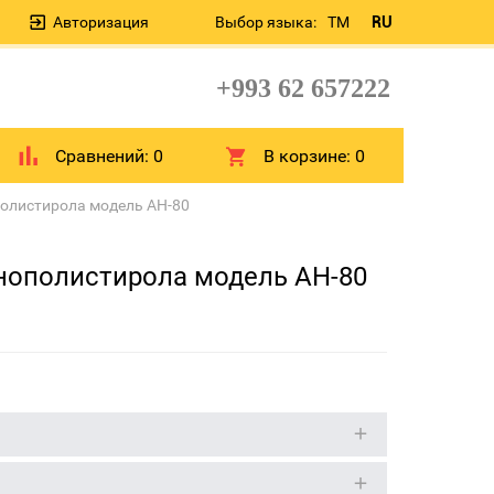
Авторизация
Выбор языка:
TM
RU
+993 62 657222
Сравнений:
0
В корзине:
0
полистирола модель AH-80
енополистирола модель AH-80