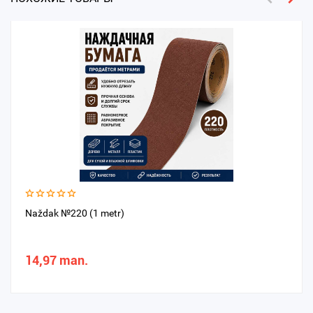
Naždak №220 (1 metr)
14,97 man.