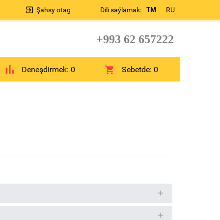
Şahsy otag
Dili saýlamak:
TM
RU
+993 62 657222
Deneşdirmek:
0
Sebetde:
0