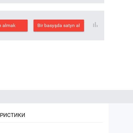
n almak
Bir basyşda satyn al
ЕРИСТИКИ