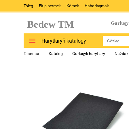
Töleg
Eltip bermek
Kömek
Habarlaşmak
Bedew TM
Gurluşy
Harytlaryň katalogy
Главная
Katalog
Gurluşyk harytlary
Naždakl