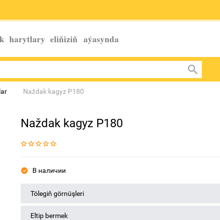
k harytlary eliňiziň
aýasynda
ar
Naždak kagyz P180
Naždak kagyz P180
В наличии
Tölegiň görnüşleri
Eltip bermek