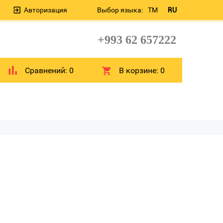
Авторизация
Выбор языка:
TM
RU
+993 62 657222
Сравнений:
0
В корзине:
0