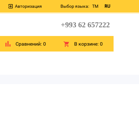
Авторизация
Выбор языка:
TM
RU
+993 62 657222
Сравнений:
0
В корзине:
0