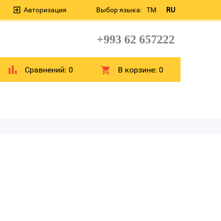
Авторизация
Выбор языка:
TM
RU
+993 62 657222
Сравнений:
0
В корзине:
0