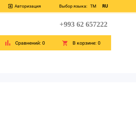
Авторизация
Выбор языка:
TM
RU
+993 62 657222
Сравнений:
0
В корзине:
0