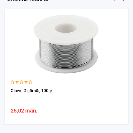
Olowo G görnüş 100gr
25,02 man.