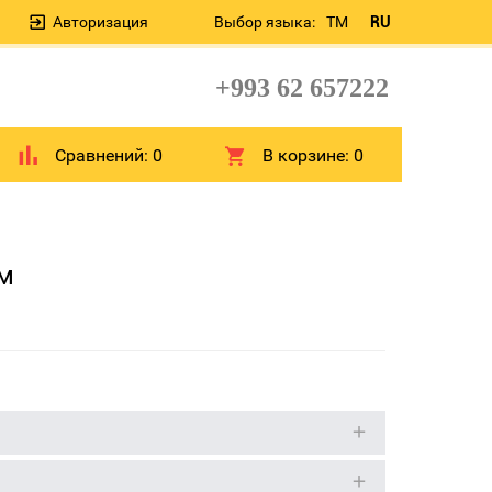
Авторизация
Выбор языка:
TM
RU
+993 62 657222
Сравнений:
0
В корзине:
0
мм