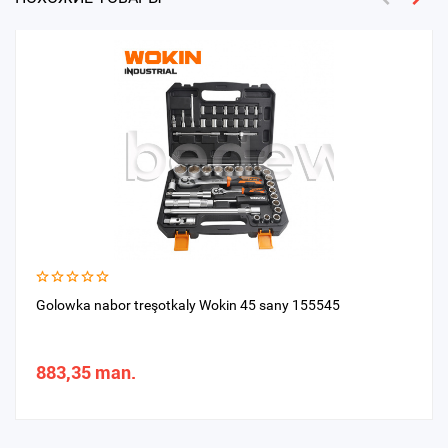
Golowka nabor treşotkaly Wokin 45 sany 155545
883,35 man.