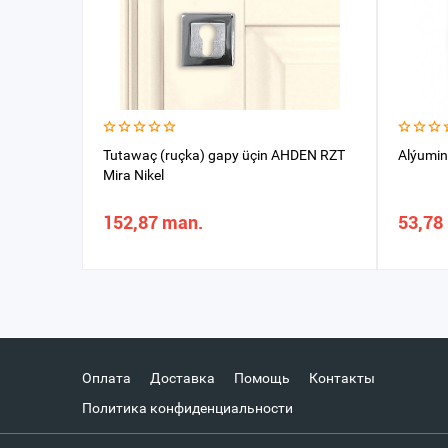
Tutawaç (ruçka) gapy üçin AHDEN RZT
Alýumin
Mira Nikel
152,87 man.
53,78
Оплата
Доставка
Помощь
Контакты
Политика конфиденциальности