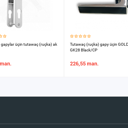
 gapylar üçin tutawaç (ruçka) ak
Tutawaç (ruçka) gapy üçin GOL
GK28 Black/CP
 man.
226,55 man.