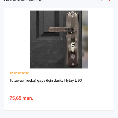
Tutawaç (ruçka) gapy üçin daşky Hytaý L 93
75,65 man.