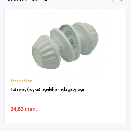
Tutawaç (ruçka) tegelek ak, içki gapy üçin
24,63 man.