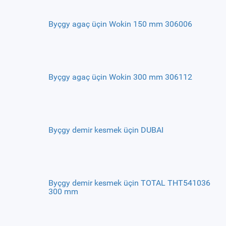
Byçgy agaç üçin Wokin 150 mm 306006
Byçgy agaç üçin Wokin 300 mm 306112
Byçgy demir kesmek üçin DUBAI
Byçgy demir kesmek üçin TOTAL THT541036
300 mm