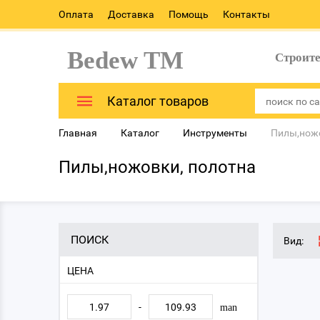
Оплата
Доставка
Помощь
Контакты
Bedew TM
Строит
Каталог товаров
Главная
Каталог
Инструменты
Пилы,ножо
Пилы,ножовки, полотна
ПОИСК
Вид:
ЦЕНА
-