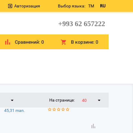
Авторизация
Выбор языка:
TM
RU
+993 62 657222
Сравнений:
0
В корзине:
0
На странице:
40
45,31 man.