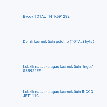
Byçgy TOTAL THTK591282
Demir kesmek üçin polotno (TOTAL) hytaý
Lobzik nasadka agaç kesmek üçin "Ingco"
SSB922EF
Lobzik nasadka agaç kesmek üçin INGCO
JBT111C