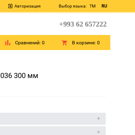
Авторизация
Выбор языка:
TM
RU
+993 62 657222
Сравнений:
0
В корзине:
0
036 300 мм