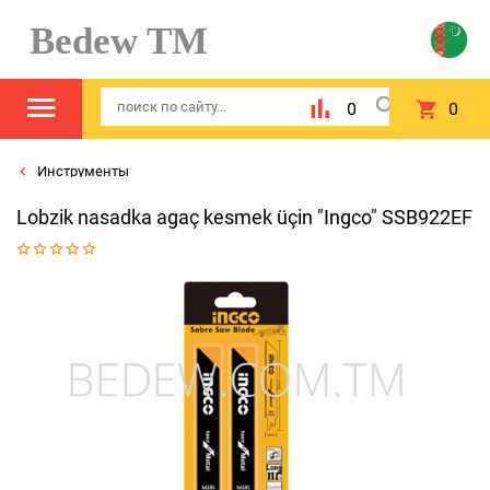
Bedew TM
0
0
Инструменты
Lobzik nasadka agaç kesmek üçin "Ingco" SSB922EF