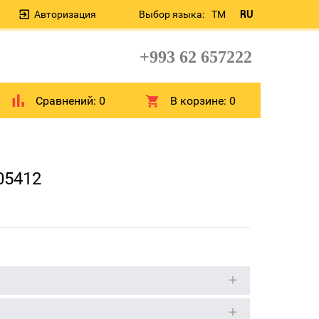
Авторизация
Выбор языка:
TM
RU
+993 62 657222
Сравнений:
0
В корзине:
0
05412