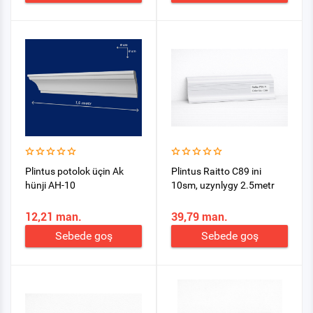
Plintus potolok üçin Ak
Plintus Raitto C89 ini
hünji AH-10
10sm, uzynlygy 2.5metr
12,21 man.
39,79 man.
Sebede goş
Sebede goş