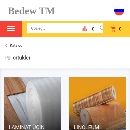
Bedew TM
0
0
Katalog
Pol örtükleri
LAMINAT ÜÇIN
LINOLEUM