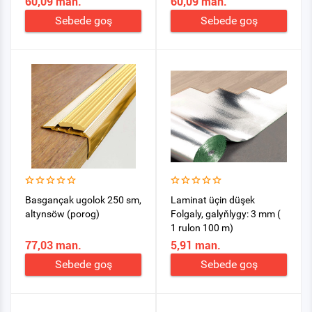
60,09 man.
60,09 man.
Sebede goş
Sebede goş
Basgançak ugolok 250 sm,
Laminat üçin düşek
altynsöw (porog)
Folgaly, galyňlygy: 3 mm (
1 rulon 100 m)
77,03 man.
5,91 man.
Sebede goş
Sebede goş