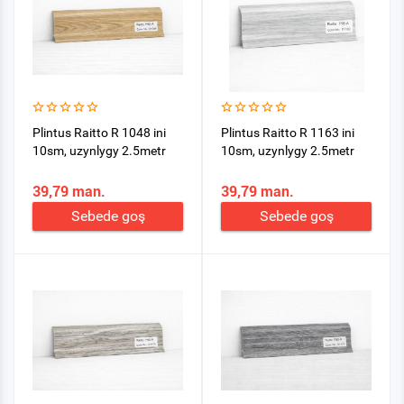
Plintus Raitto R 1048 ini
Plintus Raitto R 1163 ini
10sm, uzynlygy 2.5metr
10sm, uzynlygy 2.5metr
39,79 man.
39,79 man.
Sebede goş
Sebede goş