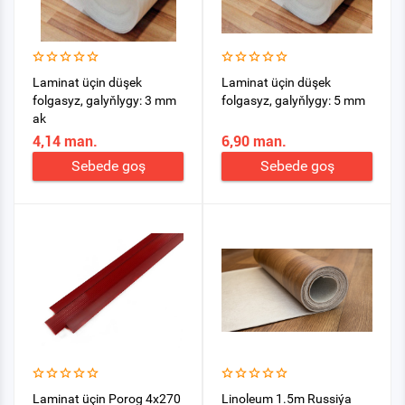
Laminat üçin düşek
Laminat üçin düşek
folgasyz, galyňlygy: 3 mm
folgasyz, galyňlygy: 5 mm
ak
4,14 man.
6,90 man.
Sebede goş
Sebede goş
Laminat üçin Porog 4х270
Linoleum 1.5m Russiýa