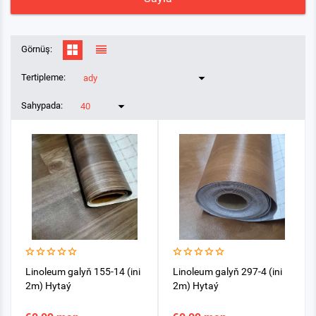
Görnüş:
Tertipleme:
ady
Sahypada:
40
Linolеum galyň 155-14 (ini
Linolеum galyň 297-4 (ini
2m) Hytaý
2m) Hytaý