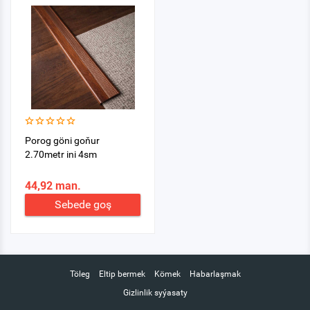
Porog göni goňur
2.70metr ini 4sm
44,92 man.
Sebede goş
Töleg
Eltip bermek
Kömek
Habarlaşmak
Gizlinlik syýasaty