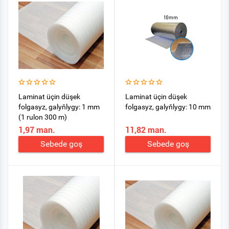
Laminat üçin düşek
Laminat üçin düşek
folgasyz, galyňlygy: 1 mm
folgasyz, galyňlygy: 10 mm
(1 rulon 300 m)
1,97 man.
11,82 man.
Sebede goş
Sebede goş