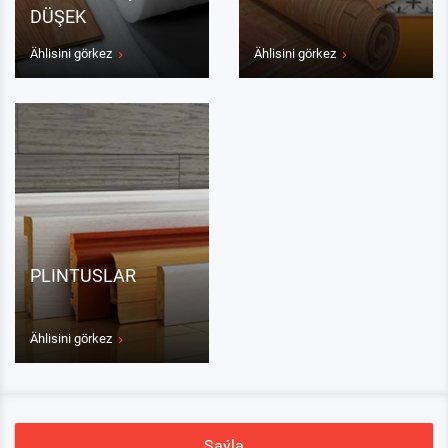
DÜŞEK
Ählisini görkez
Ählisini görkez
PLINTUSLAR
Ählisini görkez
Saýla