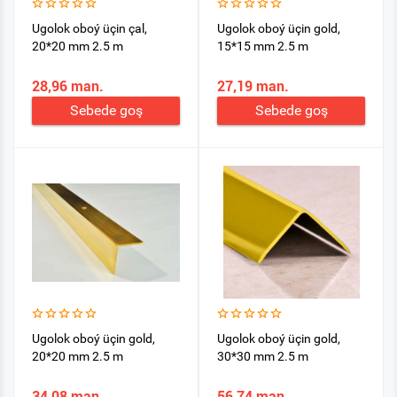
Ugolok oboý üçin çal,
Ugolok oboý üçin gold,
20*20 mm 2.5 m
15*15 mm 2.5 m
28,96 man.
27,19 man.
Sebede goş
Sebede goş
Ugolok oboý üçin gold,
Ugolok oboý üçin gold,
20*20 mm 2.5 m
30*30 mm 2.5 m
34,08 man.
56,74 man.