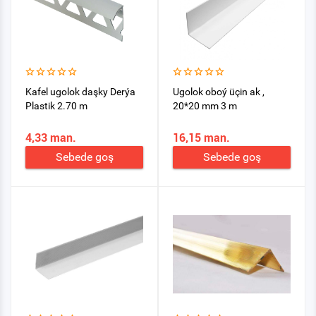
Kafel ugolok daşky Derýa
Ugolok oboý üçin ak ,
Plastik 2.70 m
20*20 mm 3 m
4,33 man.
16,15 man.
Sebede goş
Sebede goş