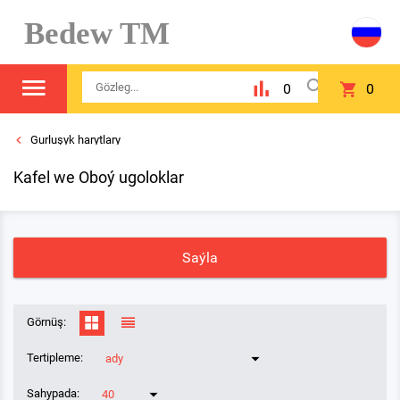
Bedew TM
0
0
Gurluşyk harytlary
Kafel we Oboý ugoloklar
Saýla
Görnüş:
Tertipleme:
ady
Sahypada:
40