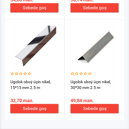
Sebede goş
Sebede goş
Ugolok oboý üçin nikel,
Ugolok oboý üçin nikel,
15*15 mm 2.5 m
30*30 mm 2.5 m
32,70 man.
49,84 man.
Sebede goş
Sebede goş