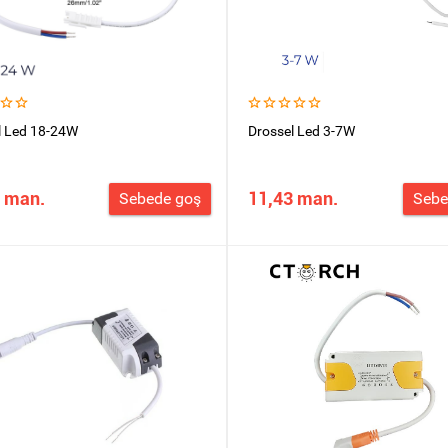
l Led 18-24W
Drossel Led 3-7W
 man.
11,43 man.
Sebede goş
Sebe