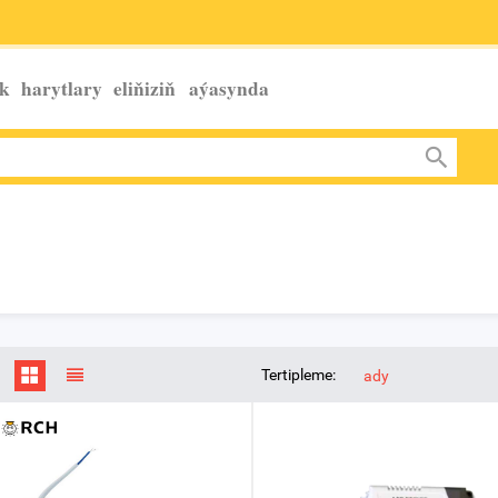
k harytlary eliňiziň
aýasynda
Tertipleme:
ady