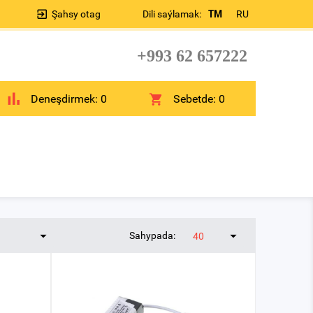
Şahsy otag
Dili saýlamak:
TM
RU
+993 62 657222
Deneşdirmek:
0
Sebetde:
0
Sahypada:
40