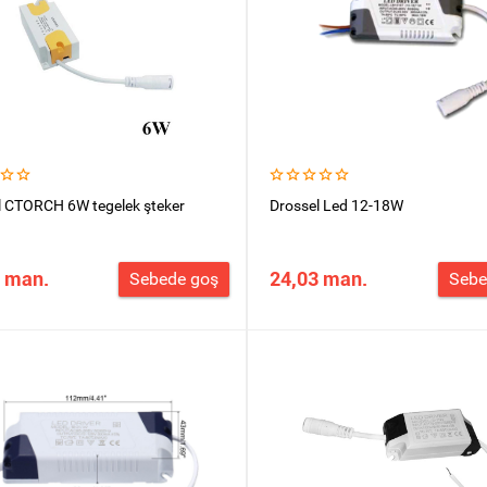
l CTORCH 6W tegelek şteker
Drossel Led 12-18W
 man.
24,03 man.
Sebede goş
Sebe