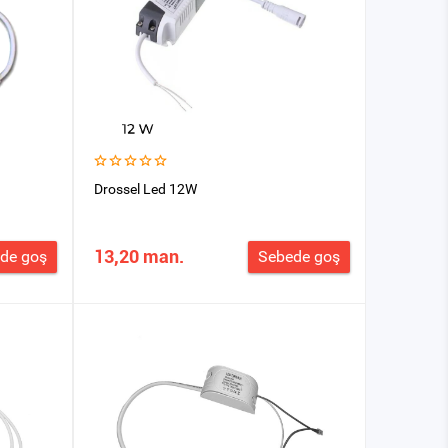
Drossel Led 12W
13,20 man.
de goş
Sebede goş