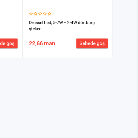
Drossel Led, 5-7W + 2-4W dörtburç
şteker
22,66 man.
de goş
Sebede goş