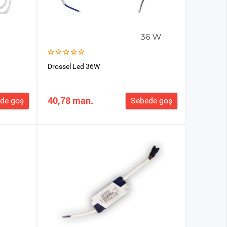
Drossel Led 36W
40,78 man.
de goş
Sebede goş