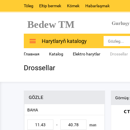
Töleg
Eltip bermek
Kömek
Habarlaşmak
Bedew TM
Gurluşy
Harytlaryň katalogy
Главная
Katalog
Elektro harytlar
Drossellar
Drossellar
GÖZLE
Görnüş:
BAHA
-