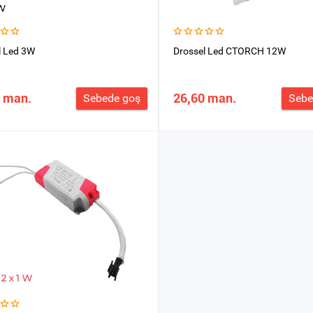
l Led 3W
Drossel Led CTORCH 12W
 man.
26,60 man.
Sebede goş
Sebe