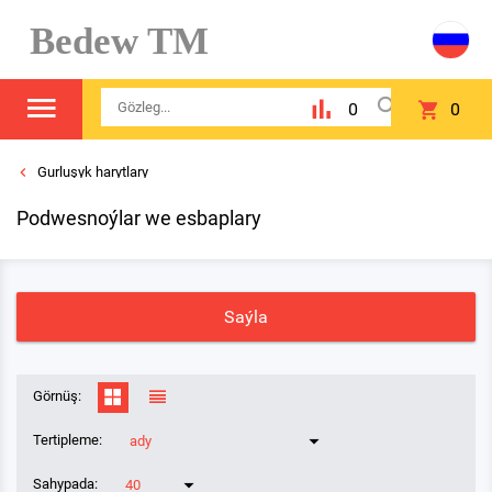
Bedew TM
0
0
Gurluşyk harytlary
Podwesnoýlar we esbaplary
Saýla
Görnüş:
Tertipleme:
ady
Sahypada:
40