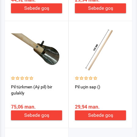
Sebede goş
Sebede goş
Pil türkmen (Aý pil) bir
Pil uçin sap ()
gulakly
75,06 man.
29,94 man.
Sebede goş
Sebede goş