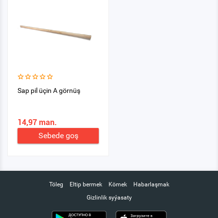
Sap pil üçin A görnüş
14,97 man.
Sebede goş
Töleg
Eltip bermek
Kömek
Habarlaşmak
Gizlinlik syýasaty