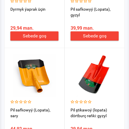
Dyrmyk ýaprak üçin
Pil safkowyý (Lopata),
gyzyl
29,94 man.
39,99 man.
Sebede goş
Sebede goş
Pil safkowyý (Lopata),
Pil ştikawoý (lopata)
sary
dörtburç reňki: gyzyl
44,92 man.
29,94 man.