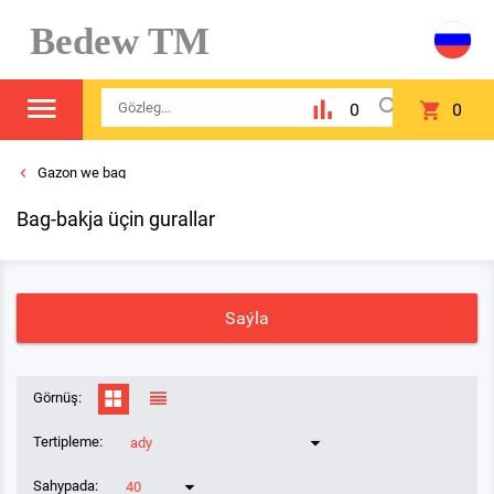
Bedew TM
0
0
Gazon we bag
Bag-bakja üçin gurallar
Saýla
Görnüş:
Tertipleme:
ady
Sahypada:
40