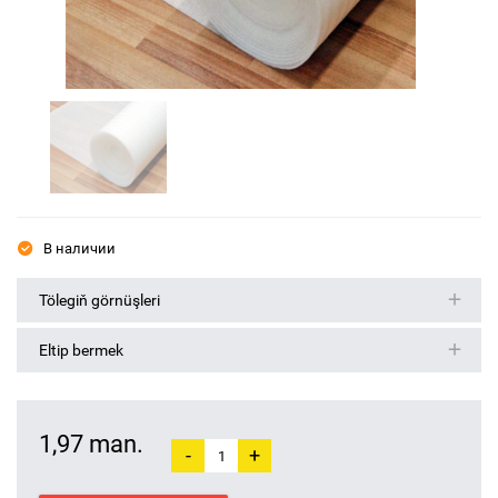
В наличии
Tölegiň görnüşleri
Eltip bermek
1,97 man.
-
+