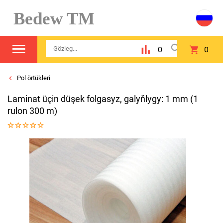
Bedew TM
0
0
Pol örtükleri
Laminat üçin düşek folgasyz, galyňlygy: 1 mm (1
rulon 300 m)